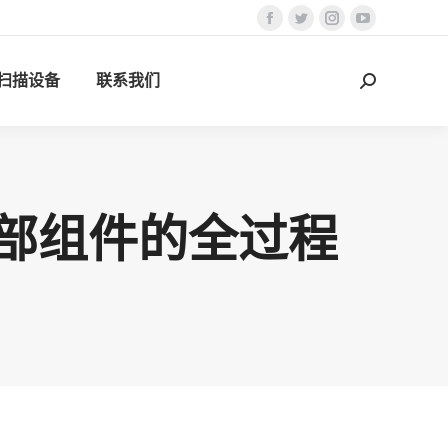
Facebook
Twitter
Instagram
YouTube
页
页
页
页
D扫描设备
联系我们
在
在
在
在
搜
新
新
新
新
索：
窗
窗
窗
窗
口
口
口
口
中
中
中
中
打
打
打
打
手部组件的全过程
开
开
开
开