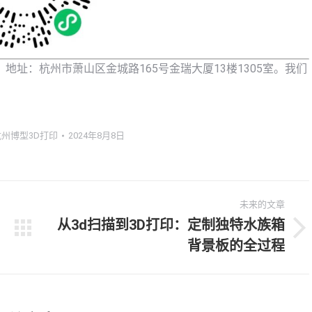
址：杭州市萧山区金城路165号金瑞大厦13楼1305室。我们
杭州博型3D打印
2024年8月8日
未来的文章
从3d扫描到3D打印：定制独特水族箱
未
背景板的全过程
来
的
文
章：