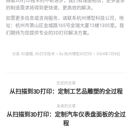
随着3D打印技术的不断进步，我们有理由相信，更多复杂
的制造需求将得到更快速、更高效的解决。
如需更多信息或咨询服务，请联系杭州博型科技公司，地
址：杭州市萧山区金城路165号金瑞大厦13楼1305室。我
们期待为您提供专业的3D打印解决方案。
分类
3D建模
,
3D打印技术
By
杭州博型3D打印
2024年7月8日
文
历史的文章
章
从扫描到3D打印：定制工艺品雕塑的全过程
历
史
导
未来的文章
的
从扫描到3D打印：定制汽车仪表盘面板的全过
文
航
未
章：
程
来