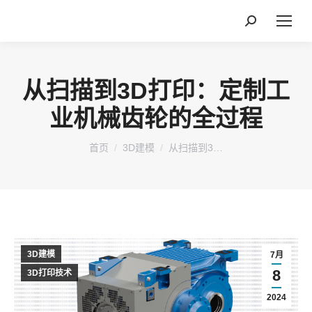
搜
索：
从扫描到3D打印：定制工
业机械齿轮的全过程
您在这里：
首页
3D建模
从扫描到3…
3D建模
7月
8
3D打印技术
2024