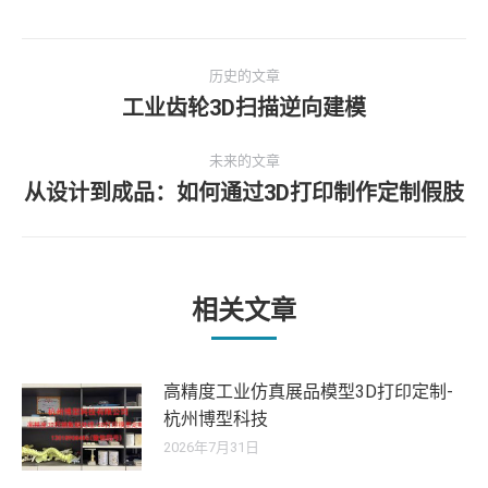
文
历史的文章
章
工业齿轮3D扫描逆向建模
历
史
导
未来的文章
的
从设计到成品：如何通过3D打印制作定制假肢
文
未
航
章：
来
的
文
章：
相关文章
高精度工业仿真展品模型3D打印定制-
杭州博型科技
2026年7月31日