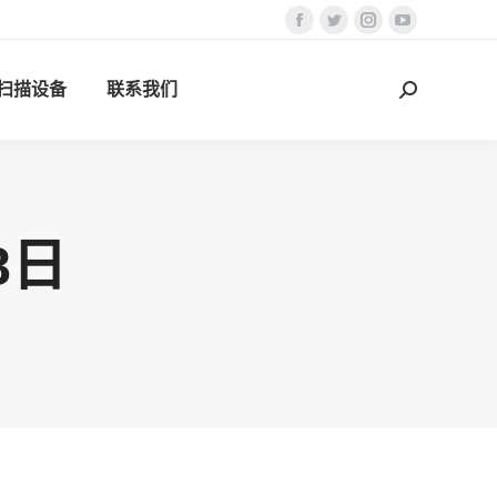
Facebook
Twitter
Instagram
YouTube
页
页
页
页
D扫描设备
联系我们
在
在
在
在
搜
新
新
新
新
索：
窗
窗
窗
窗
口
口
口
口
中
中
中
中
打
打
打
打
8日
开
开
开
开