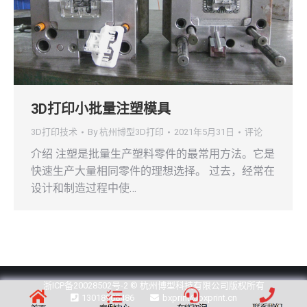
3D打印小批量注塑模具
3D打印技术
By
杭州博型3D打印
2021年5月31日
评论
介绍 注塑是批量生产塑料零件的最常用方法。它是
快速生产大量相同零件的理想选择。 过去，经常在
设计和制造过程中使…
浙ICP备20028502号-2
© 杭州博型科技有限公司版权所有
13018908486
bxprint@bxprint.cn