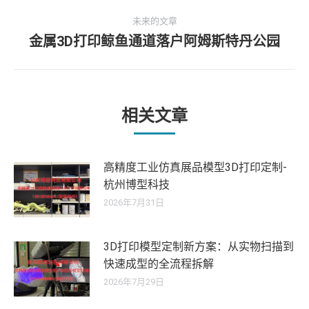
史
导
未来的文章
的
金属3D打印鲸鱼通道落户阿姆斯特丹公园
文
未
航
章：
来
的
文
章：
相关文章
高精度工业仿真展品模型3D打印定制-
杭州博型科技
2026年7月31日
3D打印模型定制新方案：从实物扫描到
快速成型的全流程拆解
2026年7月29日