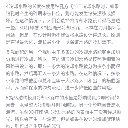
4.冷却水路的长度在使用钻孔方式加工冷却水路时，如果
钻孔时产生的碎屑未被排空，则可能发生钻头漂移或损
坏。在这种情况下，人们会选择将冷却水路设计得尽量短
一些。3D打印技术制造随形冷却水路，不存在刀具损坏等
问题，但是，在设计时仍不建议将水路设计得过长。原则
是直径最大化，流长最小化，以保证水路的冷却效率。
5.截面积的另一个规则由于多条短的冷却水路能够更加均
匀地进行冷却，所以，有的随形冷却水路是按照毛细管的
思路来设计的，即：一条大的冷却水路被分为多条小而短
的水路，然后再汇入一条大的水路。在这种情况下，多条
小水路的横截面积总和应等于大水路入口和出口的横截面
积，从而确保水的均匀流动，进一步降低翘曲的风险。
6.旋转结构模具冷却水路中的水量是影响模具冷却时间的
因素，水量越大冷却循环时间越短。另一个影响因素是水
湍流。虽然3D打印随形冷却水路的内表面由于没有经过抛
光，所以会产生一些湍流，但是如果在设计时增加旋转结
构，则可以产生更多的湍流。