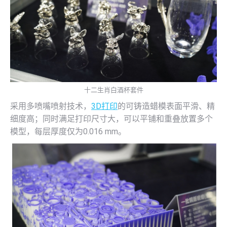
十二生肖白酒杯套件
采用多喷嘴喷射技术，
3D打印
的可铸造蜡模表面平滑、精
细度高；同时满足打印尺寸大，可以平铺和重叠放置多个
模型，每层厚度仅为0.016 mm。