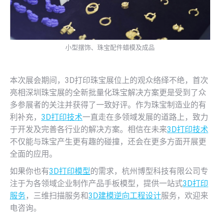
小型摆饰、珠宝配件蜡模及成品
本次展会期间，3D打印珠宝展位上的观众络绎不绝，首次
亮相深圳珠宝展的全新批量化珠宝解决方案更是受到了众
多参展者的关注并获得了一致好评。作为珠宝制造业的有
利补充，
3D打印技术
一直走在多领域发展的道路上，致力
于开发及完善各行业的解决方案。相信在未来
3D打印技术
不仅能与珠宝产生更有趣的碰撞，还会在更多方面开展更
全面的应用。
如果你也有
3D打印模型
的需求，杭州博型科技有限公司专
注于为各领域企业制作产品手板模型，提供一站式
3D打印
服务
，三维扫描服务和
3D建模
逆向工程设计
服务，欢迎来
电咨询。