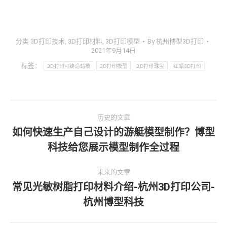
分类
3D打印技术
,
3D打印材料
,
3D打印模型
By
杭州博型3D打印
2021年9月14日
标签：
3D打印可铸造蜡模
3D打印模型
3D打印珠宝
红蜡3D打印
文
历史的文章
章
如何快速生产自己设计的游艇模型制作？博型
历
科技给您展示模型制作全过程
导
史
的
航
未来的文章
文
常见光敏树脂打印材料介绍-杭州3D打印公司-
章：
未
杭州博型科技
来
的