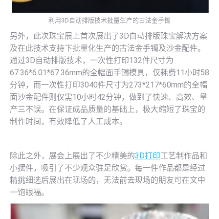
利用3D自动排版技术批量生产的古法金手镯
另外，此次珠宝展上首次展出了3D自动排版珠宝解决方案
及在此技术支持下批量化生产的古法金手镯及沙金配件。
通过3D自动排版技术，一次性打印132件尺寸为
67.36*6.01*67.36mm的全幅面手镯
模具
，仅耗费11小时58
分钟，而一次性打印3040件尺寸为273*217*60mm的全幅
面沙金配件则仅需10小时42分钟，做到了快速、高效、量
产三不误。在保证成品质量的基础上，极大缩短了珠宝的
制作时间，有效降低了人工成本。
除此之外，展会上展出了不少精美的
3D打印
工艺制作品和
小摆件，吸引了不少观众驻足欣赏。每一件作品都是经过
精挑细选后展出在现场的，无法前去现场的朋友可在文中
一饱眼福。