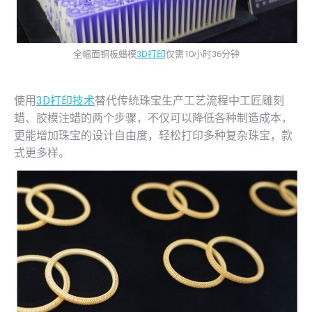
全幅面铜板蜡模
3D打印
仅需10小时36分钟
使用
3D打印技术
替代传统珠宝生产工艺流程中工匠雕刻
蜡、胶模注蜡的两个步骤，不仅可以降低各种制造成本，
更能增加珠宝的设计自由度，轻松打印多种复杂珠宝，款
式更多样。