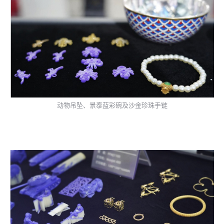
动物吊坠、景泰蓝彩碗及沙金珍珠手链