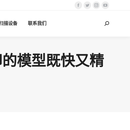
Facebook
Twitter
Instagram
YouTube
页
页
页
页
D扫描设备
联系我们
在
在
在
在
搜
新
新
新
新
索：
窗
窗
窗
窗
口
口
口
口
中
中
中
中
印的模型既快又精
打
打
打
打
开
开
开
开