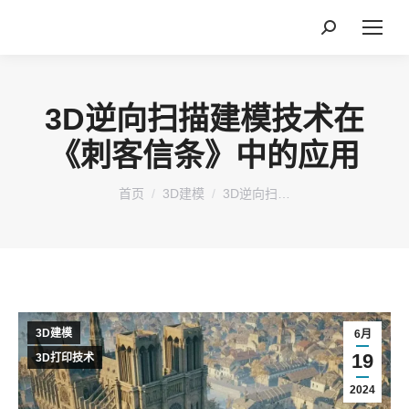
搜
索：
3D逆向扫描建模技术在
《刺客信条》中的应用
您在这里：
首页
3D建模
3D逆向扫…
3D建模
6月
19
3D打印技术
2024