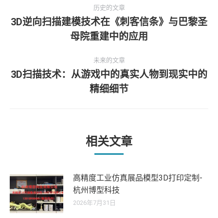
文
历史的文章
章
3D逆向扫描建模技术在《刺客信条》与巴黎圣
历
母院重建中的应用
导
史
的
航
未来的文章
文
3D扫描技术：从游戏中的真实人物到现实中的
章：
未
精细细节
来
的
文
章：
相关文章
高精度工业仿真展品模型3D打印定制-
杭州博型科技
2026年7月31日