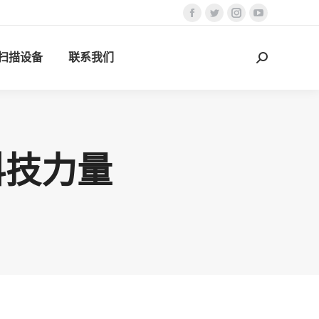
Facebook
Twitter
Instagram
YouTube
页
页
页
页
D扫描设备
联系我们
在
在
在
在
搜
新
新
新
新
索：
窗
窗
窗
窗
口
口
口
口
中
中
中
中
打
打
打
打
科技力量
开
开
开
开