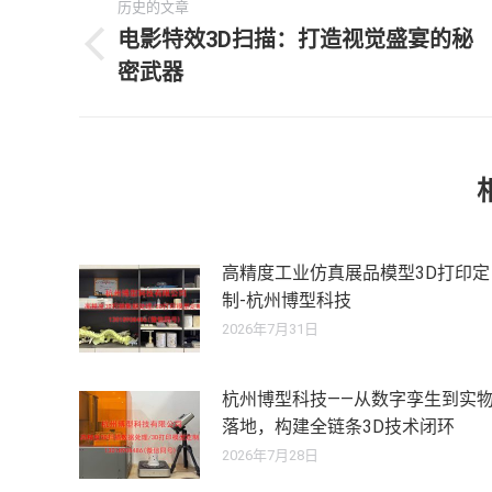
历史的文章
章
电影特效3D扫描：打造视觉盛宴的秘
历
密武器
导
史
的
航
文
章：
高精度工业仿真展品模型3D打印定
制-杭州博型科技
2026年7月31日
杭州博型科技——从数字孪生到实
落地，构建全链条3D技术闭环
2026年7月28日