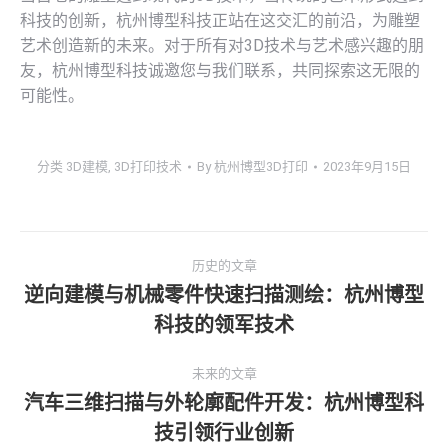
科技的创新，杭州博型科技正站在这交汇的前沿，为雕塑
艺术创造新的未来。对于所有对3D技术与艺术感兴趣的朋
友，杭州博型科技诚邀您与我们联系，共同探索这无限的
可能性。
分类
3D建模
,
3D打印技术
By
杭州博型3D打印
2023年9月15日
文
历史的文章
章
逆向建模与机械零件快速扫描测绘：杭州博型
历
科技的领军技术
导
史
的
航
未来的文章
文
汽车三维扫描与外轮廓配件开发：杭州博型科
章：
未
技引领行业创新
来