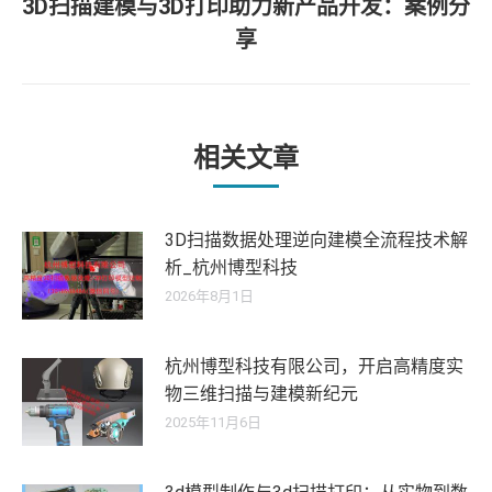
3D扫描建模与3D打印助力新产品开发：案例分
文
航
未
章：
享
来
的
文
章：
相关文章
3D扫描数据处理逆向建模全流程技术解
析_杭州博型科技
2026年8月1日
杭州博型科技有限公司，开启高精度实
物三维扫描与建模新纪元
2025年11月6日