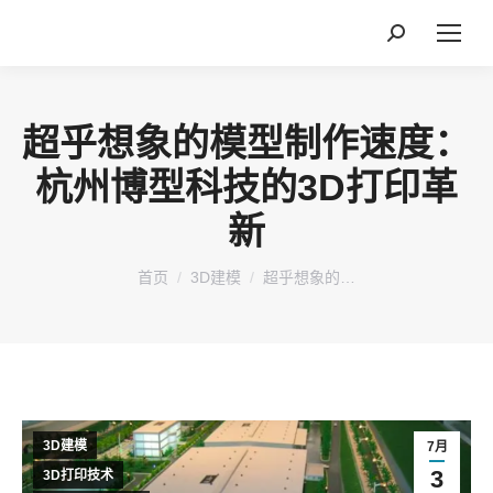
搜
索：
超乎想象的模型制作速度：
杭州博型科技的3D打印革
新
您在这里：
首页
3D建模
超乎想象的…
3D建模
7月
3
3D打印技术