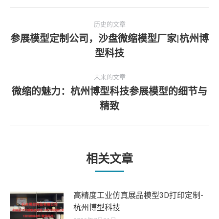
文
历史的文章
章
参展模型定制公司，沙盘微缩模型厂家|杭州博
历
型科技
导
史
的
航
未来的文章
文
微缩的魅力：杭州博型科技参展模型的细节与
章：
未
精致
来
的
文
章：
相关文章
高精度工业仿真展品模型3D打印定制-
杭州博型科技