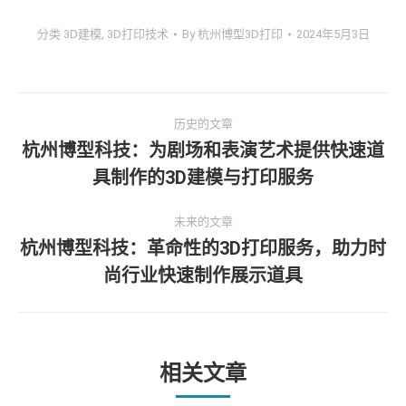
分类
3D建模
,
3D打印技术
By
杭州博型3D打印
2024年5月3日
文
历史的文章
章
杭州博型科技：为剧场和表演艺术提供快速道
历
具制作的3D建模与打印服务
导
史
的
航
未来的文章
文
杭州博型科技：革命性的3D打印服务，助力时
章：
未
尚行业快速制作展示道具
来
的
文
章：
相关文章