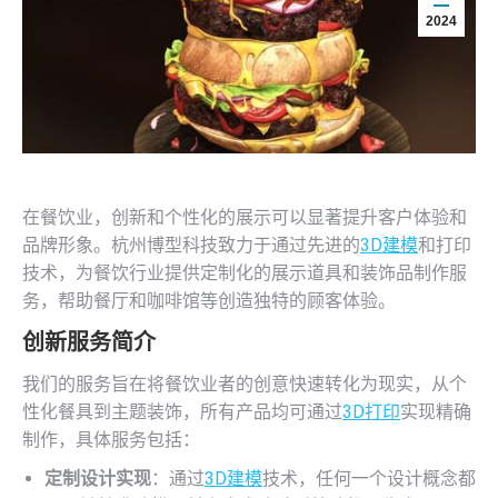
2024
在餐饮业，创新和个性化的展示可以显著提升客户体验和
品牌形象。杭州博型科技致力于通过先进的
3D建模
和打印
技术，为餐饮行业提供定制化的展示道具和装饰品制作服
务，帮助餐厅和咖啡馆等创造独特的顾客体验。
创新服务简介
我们的服务旨在将餐饮业者的创意快速转化为现实，从个
性化餐具到主题装饰，所有产品均可通过
3D打印
实现精确
制作，具体服务包括：
定制设计实现
：通过
3D建模
技术，任何一个设计概念都