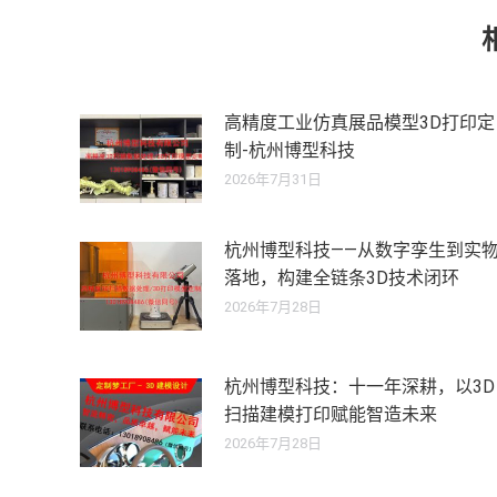
章：
高精度工业仿真展品模型3D打印定
制-杭州博型科技
2026年7月31日
杭州博型科技——从数字孪生到实
落地，构建全链条3D技术闭环
2026年7月28日
杭州博型科技：十一年深耕，以3D
扫描建模打印赋能智造未来
2026年7月28日