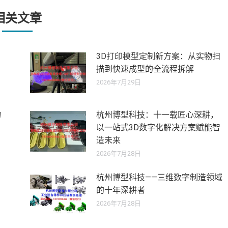
章：
相关文章
3D打印模型定制新方案：从实物扫
描到快速成型的全流程拆解
2026年7月29日
物
杭州博型科技：十一载匠心深耕，
以一站式3D数字化解决方案赋能智
造未来
2026年7月28日
杭州博型科技——三维数字制造领域
的十年深耕者
2026年7月28日