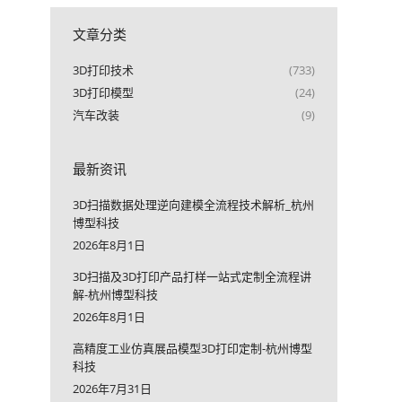
文章分类
3D打印技术
(733)
3D打印模型
(24)
汽车改装
(9)
最新资讯
3D扫描数据处理逆向建模全流程技术解析_杭州
博型科技
2026年8月1日
3D扫描及3D打印产品打样一站式定制全流程讲
解-杭州博型科技
2026年8月1日
高精度工业仿真展品模型3D打印定制-杭州博型
科技
2026年7月31日