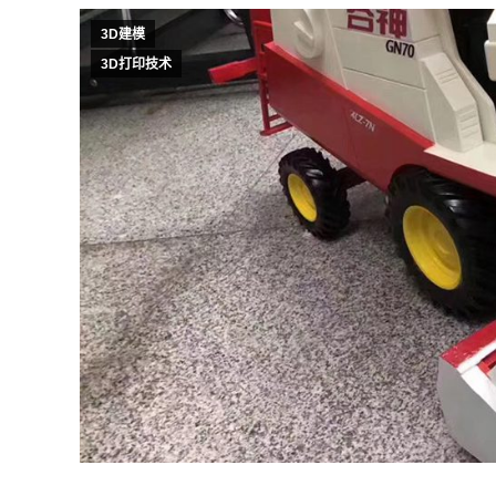
3D建模
3D打印技术