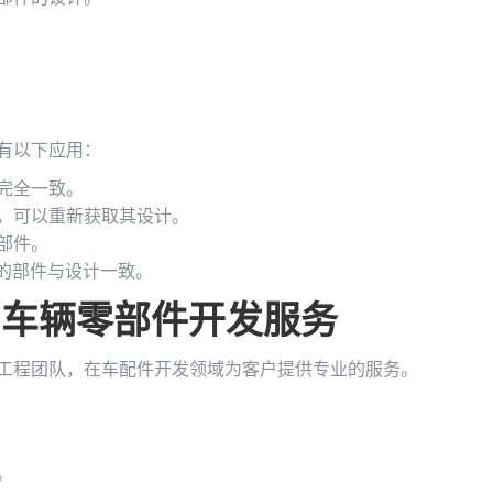
有以下应用：
完全一致。
，可以重新获取其设计。
部件。
产的部件与设计一致。
的车辆零部件开发服务
的工程团队，在车配件开发领域为客户提供专业的服务。
。