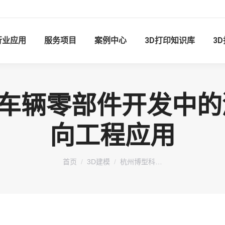
行业应用
服务项目
案例中心
3D打印知识库
3
车辆零部件开发中的
向工程应用
您在这里：
首页
3D建模
杭州博型科…