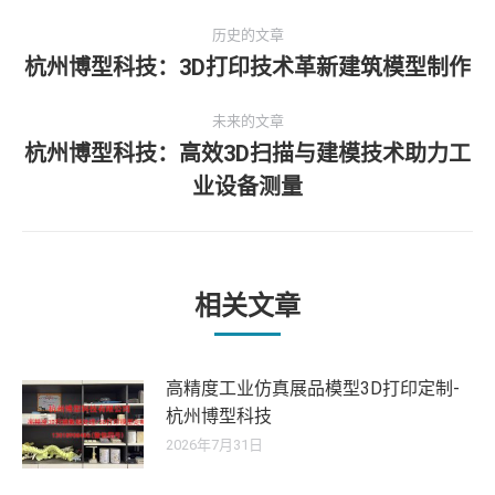
文
历史的文章
章
杭州博型科技：3D打印技术革新建筑模型制作
历
史
导
未来的文章
的
杭州博型科技：高效3D扫描与建模技术助力工
文
航
未
章：
业设备测量
来
的
文
章：
相关文章
高精度工业仿真展品模型3D打印定制-
杭州博型科技
2026年7月31日