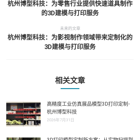
章
杭州博型科技：为零售行业提供快速道具制作
历
的3D建模与打印服务
导
史
的
航
未来的文章
文
杭州博型科技：为影视制作领域带来定制化的
章：
未
3D建模与打印服务
来
的
文
章：
相关文章
高精度工业仿真展品模型3D打印定制-
杭州博型科技
2026年7月31日
3D打印模型定制新方案：从实物扫描到