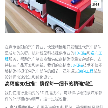
2024
在竞争激烈的汽车行业，快速精确地开发和迭代汽车部件
是成功的关键。杭州博型科技提供专业的
3D扫描
和
逆向工
程
服务，帮助汽车制造商和供应商精确测量复杂部件，支
持快速产品开发和创新。我们的高精度
3D扫描
技术不仅能
够精确捕捉任何汽车部件的细节，还能通过
逆向工程
帮助
设计师快速改进和优化设计。
高精度
3D扫描
：确保每一细节的精确捕捉
我们使用行业领先的3D扫描技术，可以详尽地记录汽车部
件的外形和结构细节。这一过程包括：
高分辨率扫描
：利用先进的3D扫描仪，确保即使是最细