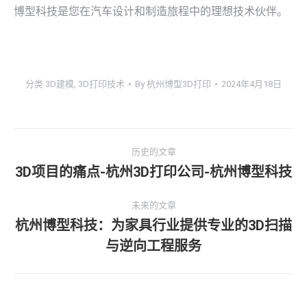
博型科技是您在汽车设计和制造旅程中的理想技术伙伴。
分类
3D建模
,
3D打印技术
By
杭州博型3D打印
2024年4月18日
文
历史的文章
章
3D项目的痛点-杭州3D打印公司-杭州博型科技
历
史
导
未来的文章
的
杭州博型科技：为家具行业提供专业的3D扫描
文
航
未
章：
与逆向工程服务
来
的
文
章：