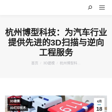
搜
索：
杭州博型科技：为汽车行业
提供先进的3D扫描与逆向
工程服务
您在这里：
首页
3D建模
杭州博型科…
3D建模
4月
18
3D打印技术