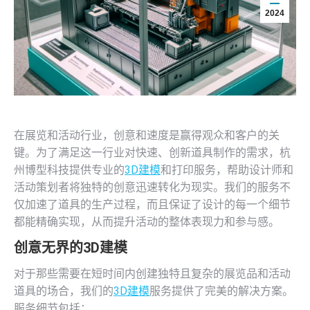
2024
在展览和活动行业，创意和速度是赢得观众和客户的关
键。为了满足这一行业对快速、创新道具制作的需求，杭
州博型科技提供专业的
3D建模
和打印服务，帮助设计师和
活动策划者将独特的创意迅速转化为现实。我们的服务不
仅加速了道具的生产过程，而且保证了设计的每一个细节
都能精确实现，从而提升活动的整体表现力和参与感。
创意无界的
3D建模
对于那些需要在短时间内创建独特且复杂的展览品和活动
道具的场合，我们的
3D建模
服务提供了完美的解决方案。
服务细节包括：