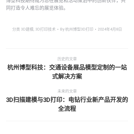
博型科技期待成为您在展览和活动策划中的创新伙伴，共
同打造令人难忘的展览体验。
分类
3D建模
,
3D打印技术
By
杭州博型3D打印
2024年4月8日
文
历史的文章
章
杭州博型科技：交通设备展品模型定制的一站
历
式解决方案
导
史
的
航
未来的文章
文
3D扫描建模与3D打印：电钻行业新产品开发的
章：
未
全流程
来
的
文