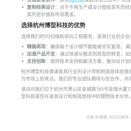
复制经典设计
：对于不再生产或设计图纸丢失的经
其历史价值和市场需求。
选择杭州博型科技的优势
选择我们的3D扫描和逆向工程服务，家具行业的企业
精确再现
：确保每个设计细节都能被忠实复现，满
加速产品开发
：通过快速从概念到原型的转变，加
支持创新
：提供技术支持和解决方案，推动设计创
杭州博型科技邀请家具行业的设计师和制造商体验我
为市场上的亮点。我们的专业团队期待与您合作，共
请访问我们位于杭州市萧山区金城路165号金瑞大厦1
型科技是您在家具设计和制造旅程中的理想技术伙伴
分类
3D建模
,
3D打印技术