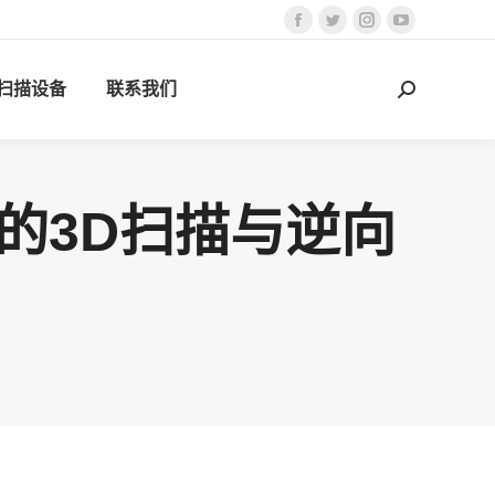
Facebook
Twitter
Instagram
YouTube
页
页
页
页
D扫描设备
联系我们
在
在
在
在
搜
新
新
新
新
索：
窗
窗
窗
窗
口
口
口
口
中
中
中
中
的3D扫描与逆向
打
打
打
打
开
开
开
开