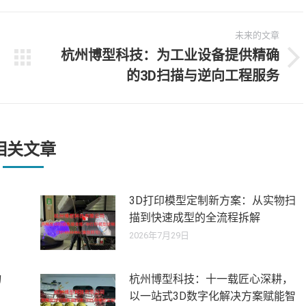
未来的文章
杭州博型科技：为工业设备提供精确
未
的3D扫描与逆向工程服务
来
的
文
章：
相关文章
3D打印模型定制新方案：从实物扫
描到快速成型的全流程拆解
2026年7月29日
物
杭州博型科技：十一载匠心深耕，
以一站式3D数字化解决方案赋能智