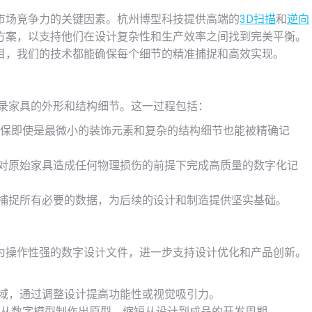
市场竞争力的关键因素。杭州博型科技提供高端的
3D扫描
和
逆向
方案，以支持他们在设计复杂性和生产效率之间找到完美平衡。
目，我们的技术都能确保每个细节的精准捕捉和高效实现。
录家具的外形和结构细节。这一过程包括：
确保即使是最微小的装饰元素和复杂的结构细节也能被精确记
对原始家具造成任何物理损伤的前提下完成高质量的数字化记
捕捉所有必要的数据，为后续的设计和制造提供坚实基础。
为操作性强的数字设计文件，进一步支持设计优化和产品创新。
域，通过调整设计提高功能性或视觉吸引力。
从数字模型制作出原型，缩短从设计到成品的开发周期。