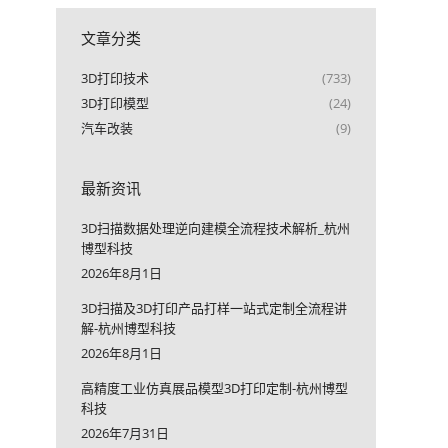
文章分类
3D打印技术
(733)
3D打印模型
(24)
汽车改装
(9)
最新资讯
3D扫描数据处理逆向建模全流程技术解析_杭州
博型科技
2026年8月1日
3D扫描及3D打印产品打样一站式定制全流程讲
解-杭州博型科技
2026年8月1日
高精度工业仿真展品模型3D打印定制-杭州博型
科技
2026年7月31日