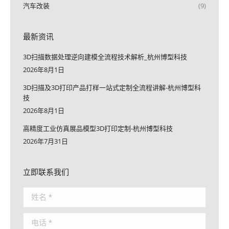
汽车改装
(9)
最新资讯
3D扫描数据处理逆向建模全流程技术解析_杭州博型科技
2026年8月1日
3D扫描及3D打印产品打样一站式定制全流程讲解-杭州博型科
技
2026年8月1日
高精度工业仿真展品模型3D打印定制-杭州博型科技
2026年7月31日
立即联系我们
姓名 *
电话 *