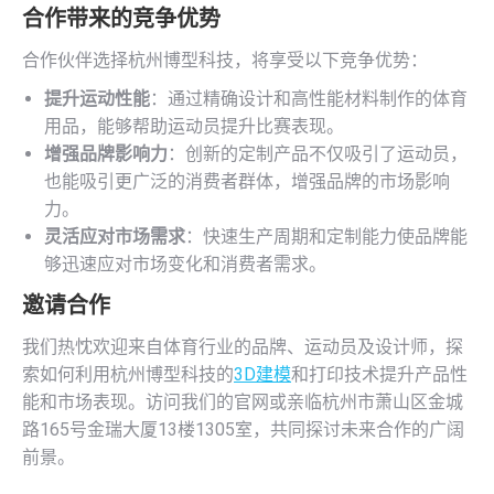
合作带来的竞争优势
合作伙伴选择杭州博型科技，将享受以下竞争优势：
提升运动性能
：通过精确设计和高性能材料制作的体育
用品，能够帮助运动员提升比赛表现。
增强品牌影响力
：创新的定制产品不仅吸引了运动员，
也能吸引更广泛的消费者群体，增强品牌的市场影响
力。
灵活应对市场需求
：快速生产周期和定制能力使品牌能
够迅速应对市场变化和消费者需求。
邀请合作
我们热忱欢迎来自体育行业的品牌、运动员及设计师，探
索如何利用杭州博型科技的
3D建模
和打印技术提升产品性
能和市场表现。访问我们的官网或亲临杭州市萧山区金城
路165号金瑞大厦13楼1305室，共同探讨未来合作的广阔
前景。