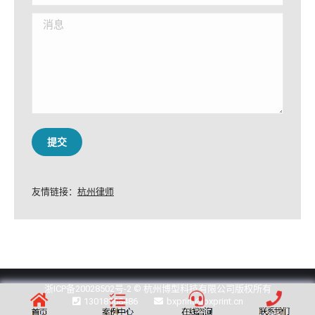
消息
提交
友情链接：
杭州律师
浙ICP备20028502号-2
© 杭州博型科技有限公司版权所有
13018908486
bxprint@bxprint.cn