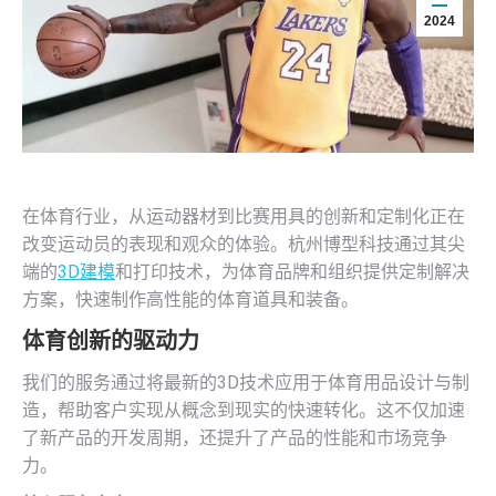
2024
在体育行业，从运动器材到比赛用具的创新和定制化正在
改变运动员的表现和观众的体验。杭州博型科技通过其尖
端的
3D建模
和打印技术，为体育品牌和组织提供定制解决
方案，快速制作高性能的体育道具和装备。
体育创新的驱动力
我们的服务通过将最新的3D技术应用于体育用品设计与制
造，帮助客户实现从概念到现实的快速转化。这不仅加速
了新产品的开发周期，还提升了产品的性能和市场竞争
力。