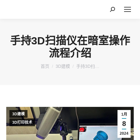
搜
索：
手持3D扫描仪在暗室操作
流程介绍
您在这里：
首页
3D建模
手持3D扫…
3D建模
1月
8
3D打印技术
2024