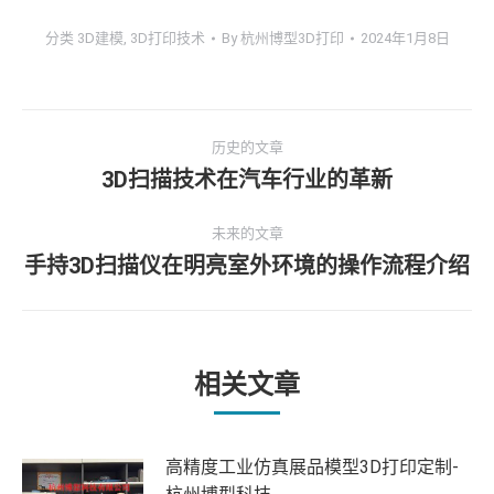
分类
3D建模
,
3D打印技术
By
杭州博型3D打印
2024年1月8日
文
历史的文章
章
3D扫描技术在汽车行业的革新
历
史
导
未来的文章
的
手持3D扫描仪在明亮室外环境的操作流程介绍
文
未
航
章：
来
的
文
章：
相关文章
高精度工业仿真展品模型3D打印定制-