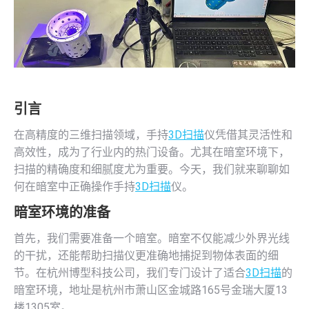
引言
在高精度的三维扫描领域，手持
3D扫描
仪凭借其灵活性和
高效性，成为了行业内的热门设备。尤其在暗室环境下，
扫描的精确度和细腻度尤为重要。今天，我们就来聊聊如
何在暗室中正确操作手持
3D扫描
仪。
暗室环境的准备
首先，我们需要准备一个暗室。暗室不仅能减少外界光线
的干扰，还能帮助扫描仪更准确地捕捉到物体表面的细
节。在杭州博型科技公司，我们专门设计了适合
3D扫描
的
暗室环境，地址是杭州市萧山区金城路165号金瑞大厦13
楼1305室。