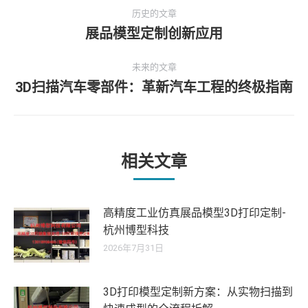
文
历史的文章
章
展品模型定制创新应用
历
史
导
未来的文章
的
3D扫描汽车零部件：革新汽车工程的终极指南
文
未
航
章：
来
的
文
章：
相关文章
高精度工业仿真展品模型3D打印定制-
杭州博型科技
2026年7月31日
3D打印模型定制新方案：从实物扫描到