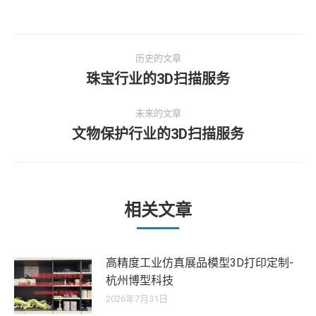
文
历史的文章
章
珠宝行业的3D扫描服务
历
史
导
未来的文章
的
文物保护行业的3D扫描服务
文
未
航
章：
来
的
文
章：
相关文章
高精度工业仿真展品模型3D打印定制-
杭州博型科技
2026年7月31日