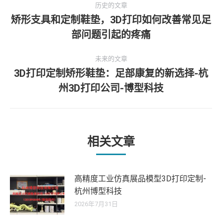
历史的文章
章
矫形支具和定制鞋垫，3D打印如何改善常见足
历
部问题引起的疼痛
导
史
的
航
未来的文章
文
3D打印定制矫形鞋垫：足部康复的新选择-杭
章：
未
州3D打印公司-博型科技
来
的
文
章：
相关文章
高精度工业仿真展品模型3D打印定制-
杭州博型科技
2026年7月31日