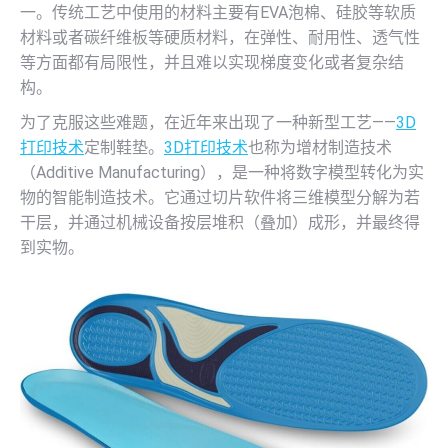
一。传统工艺中使用的材料主要有EVA泡棉、硅胶等软质
材料或者碳纤维板等硬质材料，在弹性、耐用性、透气性
等方面都有局限性，并且难以实现梯度变化或者复杂结
构。
为了克服这些难题，在近年来出现了一种新型工艺——
3D
打印技术
定制鞋垫。
3D打印技术
也称为增材制造技术
（Additive Manufacturing），是一种将数字模型转化为实
物的智能制造技术。它通过切片软件将三维模型分解为若
干层，并通过机械设备按层堆积（叠加）成形，并最终得
到实物。