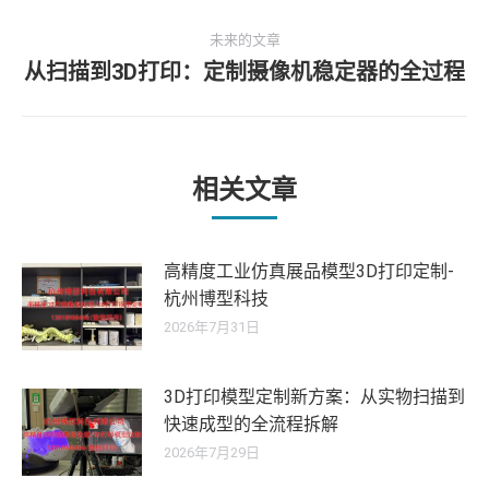
史
导
未来的文章
的
从扫描到3D打印：定制摄像机稳定器的全过程
文
未
航
章：
来
的
文
章：
相关文章
高精度工业仿真展品模型3D打印定制-
杭州博型科技
2026年7月31日
3D打印模型定制新方案：从实物扫描到
快速成型的全流程拆解
2026年7月29日