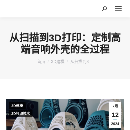
搜
索：
从扫描到3D打印：定制高
端音响外壳的全过程
您在这里：
首页
3D建模
从扫描到3…
3D建模
7月
12
3D打印技术
2024