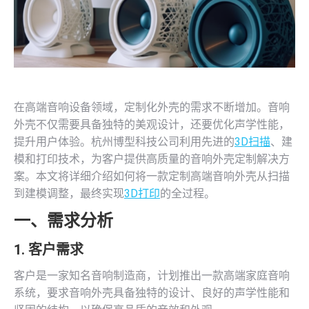
在高端音响设备领域，定制化外壳的需求不断增加。音响
外壳不仅需要具备独特的美观设计，还要优化声学性能，
提升用户体验。杭州博型科技公司利用先进的
3D扫描
、建
模和打印技术，为客户提供高质量的音响外壳定制解决方
案。本文将详细介绍如何将一款定制高端音响外壳从扫描
到建模调整，最终实现
3D打印
的全过程。
一、需求分析
1. 客户需求
客户是一家知名音响制造商，计划推出一款高端家庭音响
系统，要求音响外壳具备独特的设计、良好的声学性能和