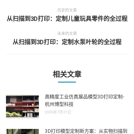
文
历史的文章
章
从扫描到3D打印：定制儿童玩具零件的全过程
历
史
导
未来的文章
的
从扫描到3D打印：定制水泵叶轮的全过程
文
未
航
章：
来
的
文
章：
相关文章
高精度工业仿真展品模型3D打印定制-
杭州博型科技
2026年7月31日
3D打印模型定制新方案：从实物扫描到