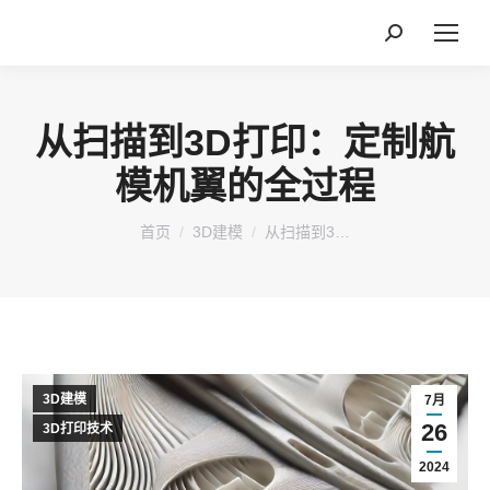
搜
索：
从扫描到3D打印：定制航
模机翼的全过程
您在这里：
首页
3D建模
从扫描到3…
3D建模
7月
26
3D打印技术
2024