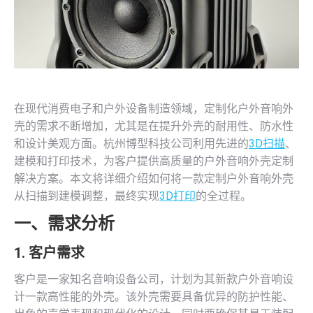
在现代消费电子和户外设备制造领域，定制化户外音响外
壳的需求不断增加，尤其是在提升外壳的耐用性、防水性
和设计美观方面。杭州博型科技公司利用先进的
3D扫描
、
建模和打印技术，为客户提供高质量的户外音响外壳定制
解决方案。本文将详细介绍如何将一款定制户外音响外壳
从扫描到建模调整，最终实现
3D打印
的全过程。
一、需求分析
1. 客户需求
客户是一家知名音响设备公司，计划为其新款户外音响设
计一款高性能的外壳。该外壳需要具备优异的防护性能、