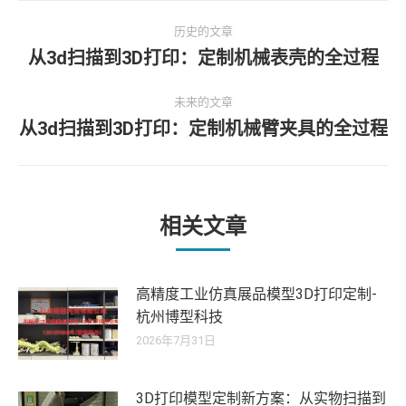
文
历史的文章
章
从3d扫描到3D打印：定制机械表壳的全过程
历
史
导
未来的文章
的
从3d扫描到3D打印：定制机械臂夹具的全过程
文
未
航
章：
来
的
文
章：
相关文章
高精度工业仿真展品模型3D打印定制-
杭州博型科技
2026年7月31日
3D打印模型定制新方案：从实物扫描到