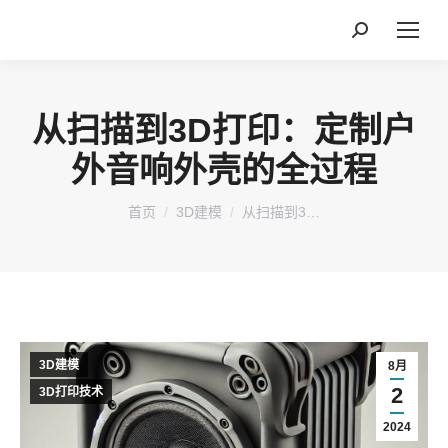
搜
索：
从扫描到3D打印：定制户
外音响外壳的全过程
您在这里：
首页
3D建模
从扫描到3…
3D建模
8月
2
3D打印技术
2024