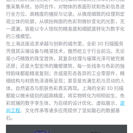
像采集系统，协同合作，对物体的表面形状和色彩信息进
行全方位、高精度的捕捉与记录。从微观细致的纹理到宏
观立体的轮廓，从缤纷绚丽的色彩到微妙变化的光影，无
一遗漏，皆能以令人惊叹的精准度和细腻度转化为数字化
的三维模型。
在上海这座追求卓越与创新的城市里，全彩 3D 扫描服务
凭借其尖端设备与精湛技术，傲然屹立于行业前沿。无论
是小巧精致的珠宝首饰，其复杂纹理与璀璨光泽可被完美
还原；还是大型宏伟的雕塑建筑，每一处线条与色彩的独
特韵味都能精准复刻；亦或是形态各异的工业零部件，精
细结构与材质色泽清晰呈现；甚至是充满生机与灵动的人
体，自然姿态与肌肤色彩真实再现。上海的全彩 3D 扫描
都能以微米级别的超高精度，将实物转化为栩栩如生、色
彩斑斓的数字孪生体，为后续的设计优化、虚拟展示、
逆
向工程
、文化传承等诸多应用提供了坚如磐石的数据基
石。