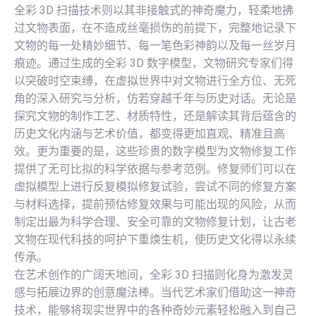
全彩 3D 扫描技术则以其非接触式的神奇魔力，轻柔地拂
过文物表面，在不造成丝毫损伤的前提下，完整地记录下
文物的每一处精妙细节、每一笔色彩神韵以及每一丝岁月
痕迹。通过生成的全彩 3D 数字模型，文物研究专家们得
以突破时空束缚，在虚拟世界中对文物进行全方位、无死
角的深入研究与分析，仿若穿越千年与历史对话。无论是
探究文物的制作工艺、材质特性，还是解读其背后蕴含的
历史文化内涵与艺术价值，都变得更加直观、精准且高
效。更为重要的是，这些珍贵的数字模型为文物修复工作
提供了无可比拟的科学依据与参考范例。修复师们可以在
虚拟模型上进行反复模拟修复试验，尝试不同的修复方案
与材料选择，提前预估修复效果与可能出现的风险，从而
制定出最为科学合理、安全可靠的文物修复计划，让古老
文物在现代科技的呵护下重焕生机，使历史文化得以永续
传承。
在艺术创作的广阔天地间，全彩 3D 扫描则化身为激发灵
感与拓展边界的创意魔法棒。当代艺术家们借助这一神奇
技术，能够将现实世界中的各种奇妙元素轻松融入到自己