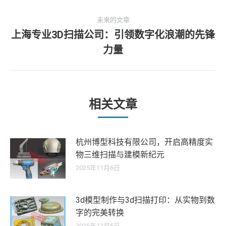
史
导
未来的文章
的
上海专业3D扫描公司：引领数字化浪潮的先锋
文
航
未
章：
力量
来
的
文
章：
相关文章
杭州博型科技有限公司，开启高精度实
物三维扫描与建模新纪元
2025年11月6日
3d模型制作与3d扫描打印：从实物到数
字的完美转换
2025年11月6日