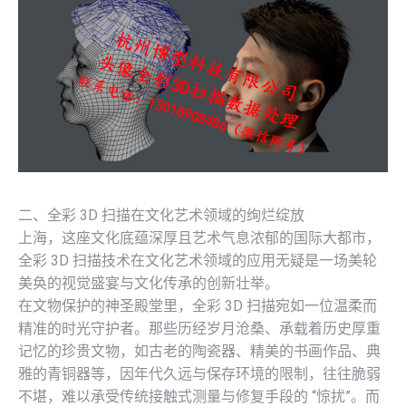
二、全彩 3D 扫描在文化艺术领域的绚烂绽放
上海，这座文化底蕴深厚且艺术气息浓郁的国际大都市，
全彩 3D 扫描技术在文化艺术领域的应用无疑是一场美轮
美奂的视觉盛宴与文化传承的创新壮举。
在文物保护的神圣殿堂里，全彩 3D 扫描宛如一位温柔而
精准的时光守护者。那些历经岁月沧桑、承载着历史厚重
记忆的珍贵文物，如古老的陶瓷器、精美的书画作品、典
雅的青铜器等，因年代久远与保存环境的限制，往往脆弱
不堪，难以承受传统接触式测量与修复手段的 “惊扰”。而