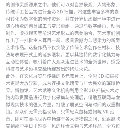
的创作灵感源泉之中。他们可以对自然景观、人物形象、
传统手工艺品等进行全彩 3D 扫描，将这些丰富多样的素
材转化为数字化的创作资源，并在计算机虚拟环境中进行
随心所欲的创意加工与变形重组。通过与数字绘画、动画
制作、虚拟现实等前沿艺术形式的完美融合，艺术家们创
作出了一批批令人耳目一新、极具震撼力与感染力的新型
艺术作品。这些作品不仅突破了传统艺术创作在材料、技
法与表现形式上的诸多限制，更以其独特的数字化魅力与
互动性体验，吸引着广大观众走进艺术的全新世界，感受
科技与艺术碰撞交融所绽放出的绚烂火花。
此外，在文化展览与传播的多元舞台上，全彩 3D 扫描技
术更是大放异彩，成为连接文化瑰宝与广大民众的璀璨桥
梁。博物馆、艺术馆等文化机构利用全彩 3D 扫描技术对
馆内珍贵藏品进行数字化采集与处理后，借助互联网与虚
拟现实技术的强大力量，打破了展览空间与时间的双重枷
锁。观众们无需亲临现场，只需轻点鼠标或佩戴 VR 设
备，即可在虚拟世界中畅游于各大博物馆之间，近距离欣
赏到那些平日里难得一见的珍贵文物与艺术珍品，全方位