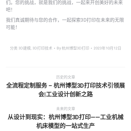
们。您的挑战，就是我们的挑战，一起来开创美好的未来
吧！
我们真诚期待与您的合作，一起探索3D打印在未来的无限
可能！
分类
3D建模
,
3D打印技术
By
杭州博型3D打印
2023年10月12日
文
历史的文章
章
全流程定制服务 – 杭州博型3D打印技术引领展
历
会|工业设计创新之路
导
史
的
航
未来的文章
文
从设计到现实：杭州博型3D打印——工业机械
章：
未
机床模型的一站式生产
来