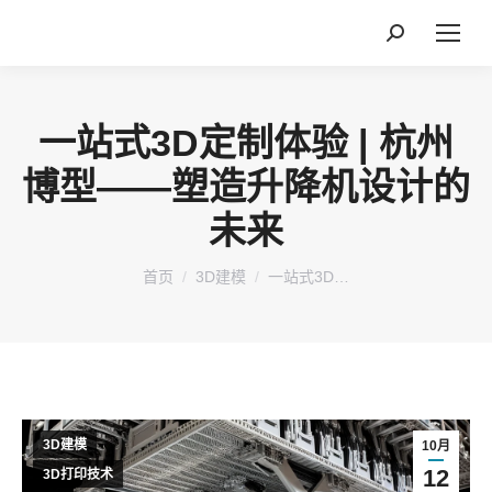
搜
索：
一站式3D定制体验 | 杭州
博型——塑造升降机设计的
未来
您在这里：
首页
3D建模
一站式3D…
3D建模
10月
12
3D打印技术