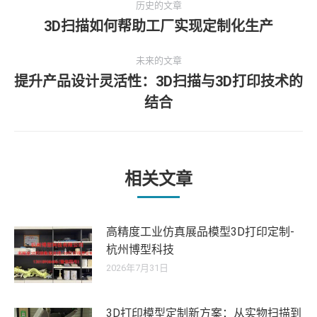
历史的文章
章
3D扫描如何帮助工厂实现定制化生产
历
史
导
未来的文章
的
提升产品设计灵活性：3D扫描与3D打印技术的
文
航
未
章：
结合
来
的
文
章：
相关文章
高精度工业仿真展品模型3D打印定制-
杭州博型科技
2026年7月31日
3D打印模型定制新方案：从实物扫描到