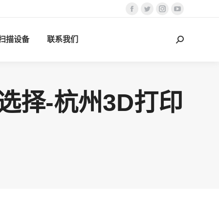
Facebook
Twitter
Instagram
YouTube
页
页
页
页
D扫描设备
联系我们
在
在
在
在
搜
新
新
新
新
索：
窗
窗
窗
窗
口
口
口
口
中
中
中
中
选择-杭州3D打印
打
打
打
打
开
开
开
开