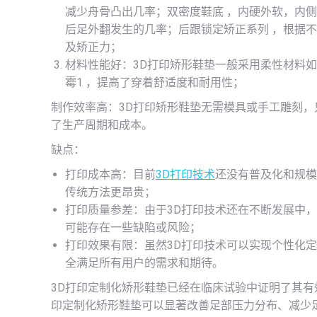
减少舟骨凸出几率；双密度鞋底 ，内硬外软，内
后足外翻发生的几率；后跟锁定矫正系列 ，根据
及矫正力；
材料性能好：3D打印矫形鞋垫一般采用柔性材料如
霉1 ，提高了穿着舒适度和耐用性；
制作效率高：3D打印矫形鞋垫无需模具或手工雕刻
了生产周期和成本。
缺点：
打印成本高：目前
3D打印技术
还没有普及化和规模
传统方法更昂贵；
打印质量参差：由于3D打印技术还在不断发展中，
可能存在一些缺陷或风险；
打印效果有限：虽然3D打印技术可以实现个性化
全满足所有用户的需求和期待。
3D打印定制化矫形鞋垫已经在临床试验中证明了其有
印定制化矫形鞋垫可以显著改善足部压力分布、减少