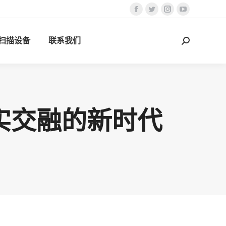
Facebook
Twitter
Instagram
YouTube
页
页
页
页
D扫描设备
联系我们
在
在
在
在
搜
新
新
新
新
索：
窗
窗
窗
窗
口
口
口
口
中
中
中
中
打
打
打
打
现实交融的新时代
开
开
开
开