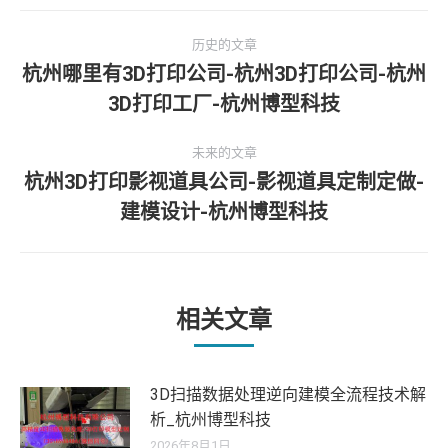
文
历史的文章
章
杭州哪里有3D打印公司-杭州3D打印公司-杭州
历
3D打印工厂-杭州博型科技
导
史
的
航
未来的文章
文
杭州3D打印影视道具公司-影视道具定制定做-
章：
未
建模设计-杭州博型科技
来
的
文
章：
相关文章
3D扫描数据处理逆向建模全流程技术解
析_杭州博型科技
2026年8月1日