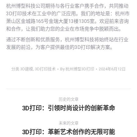
杭州博型科技公司期待与各行业客户携手合作，共同推动
3D打印技术在工业中的广泛应用。我们的地址是：杭州市
萧山区金城路165号金瑞大厦13楼1305室。欢迎前来咨询
和合作，让我们助力您的企业在市场竞争中脱颖而出。
通过不断创新和优质服务，杭州博型科技将始终站在行业
发展的前沿，为客户提供最佳的3D打印解决方案。
分类
3D建模
,
3D打印技术
By
杭州博型3D打印
2024年6月12日
文
历史的文章
章
3D打印：引领时尚设计的创新革命
历
史
导
未来的文章
的
3D打印：革新艺术创作的无限可能
文
未
航