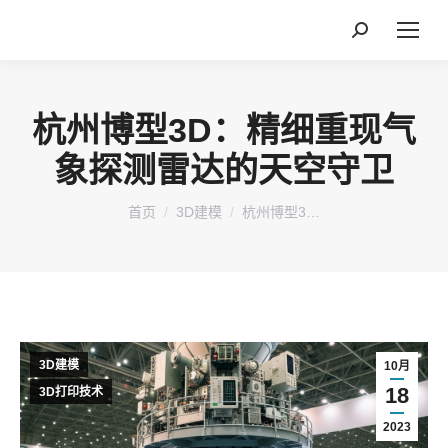
搜
索：
杭州博型3D：精细重现气
象探测雷达的天空守卫
您在这里：
首页
3D建模
杭州博型3…
3D建模
10月
18
3D打印技术
2023