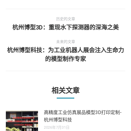
文
历史的文章
章
杭州博型3D：重现水下探测器的深海之美
历
史
导
未来的文章
的
杭州博型科技：为工业机器人展会注入生命力
文
航
未
章：
的模型制作专家
来
的
文
章：
相关文章
高精度工业仿真展品模型3D打印定制-
杭州博型科技
2026年7月31日