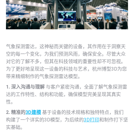
气象探测雷达，这神秘而关键的设备，其作用在于洞察天
空的每一个变化，为我们预测风雨，确保安全。尽管大众
对它的了解不多，但其在科技领域的重要性却不可忽视。
为了更好地呈现这一设备的科技与艺术，杭州博型3D为您
带来精细制作的气象探测雷达模型。
1. 深入沟通与理解
与客户紧密沟通，全面了解气象探测雷
达的工作特性、结构和功能，确保模型完美呈现其真实
性。
2. 精准的
3D建模
基于设备的技术规格和独特特点，我们
构建了一个详实的3D模型，为后续的
3D打印
和制作打下坚
实基础。