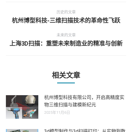
文
历史的文章
章
杭州博型科技-三维扫描技术的革命性飞跃
历
史
导
未来的文章
的
上海3D扫描：重塑未来制造业的精准与创新
文
未
航
章：
来
的
文
章：
相关文章
杭州博型科技有限公司，开启高精度实
物三维扫描与建模新纪元
2025年11月6日
3d模型制作与3d扫描打印：从实物到数