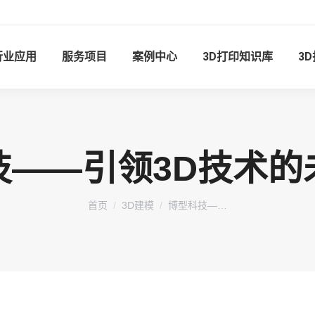
行业应用
服务项目
案例中心
3D打印知识库
3
技——引领3D技术的
您在这里：
首页
3D建模
博型科技—…