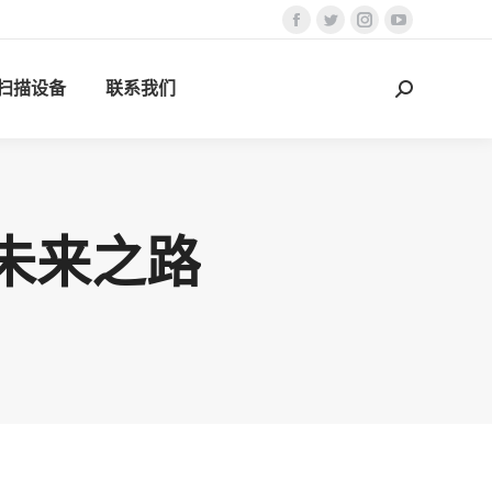
Facebook
Twitter
Instagram
YouTube
页
页
页
页
D扫描设备
联系我们
在
在
在
在
搜
新
新
新
新
索：
窗
窗
窗
窗
口
口
口
口
中
中
中
中
打
打
打
打
未来之路
开
开
开
开