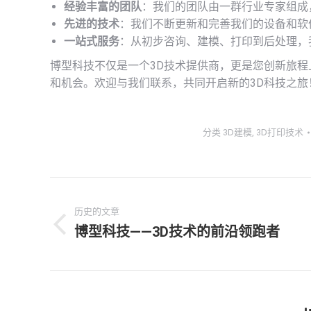
经验丰富的团队
：我们的团队由一群行业专家组成
先进的技术
：我们不断更新和完善我们的设备和软
一站式服务
：从初步咨询、建模、打印到后处理，
博型科技不仅是一个3D技术提供商，更是您创新旅
和机会。欢迎与我们联系，共同开启新的3D科技之旅
分类
3D建模
,
3D打印技术
文
历史的文章
章
博型科技——3D技术的前沿领跑者
历
导
史
的
航
文
章：