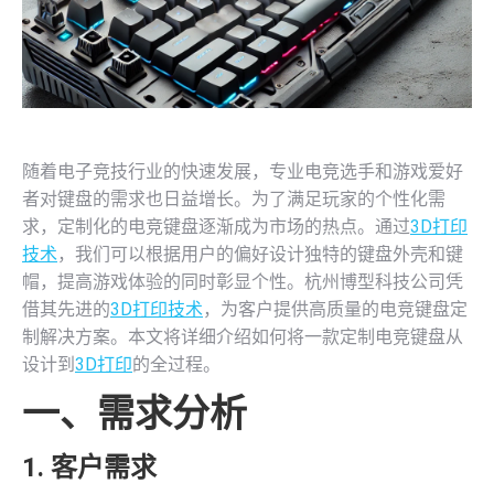
随着电子竞技行业的快速发展，专业电竞选手和游戏爱好
者对键盘的需求也日益增长。为了满足玩家的个性化需
求，定制化的电竞键盘逐渐成为市场的热点。通过
3D打印
技术
，我们可以根据用户的偏好设计独特的键盘外壳和键
帽，提高游戏体验的同时彰显个性。杭州博型科技公司凭
借其先进的
3D打印技术
，为客户提供高质量的电竞键盘定
制解决方案。本文将详细介绍如何将一款定制电竞键盘从
设计到
3D打印
的全过程。
一、需求分析
1. 客户需求