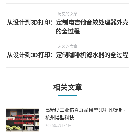
文
历史的文章
章
从设计到3D打印：定制电吉他音效处理器外壳
历
的全过程
导
史
的
航
未来的文章
文
从设计到3D打印：定制咖啡机滤水器的全过程
未
章：
来
的
文
章：
相关文章
高精度工业仿真展品模型3D打印定制-
杭州博型科技
2026年7月31日