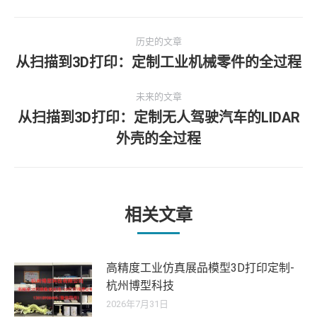
文
历史的文章
章
从扫描到3D打印：定制工业机械零件的全过程
历
史
导
未来的文章
的
从扫描到3D打印：定制无人驾驶汽车的LIDAR
文
航
未
章：
外壳的全过程
来
的
文
章：
相关文章
高精度工业仿真展品模型3D打印定制-
杭州博型科技
2026年7月31日