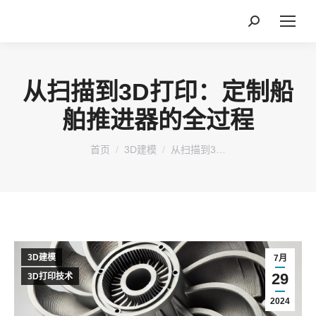
搜
索：
从扫描到3D打印：定制船
舶推进器的全过程
您在这里：
首页
3D建模
从扫描到3…
3D建模
7月
29
3D打印技术
2024