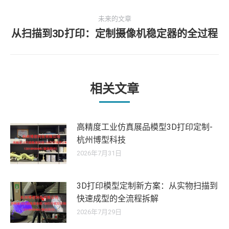
史
导
未来的文章
的
从扫描到3D打印：定制摄像机稳定器的全过程
文
未
航
章：
来
的
文
章：
相关文章
高精度工业仿真展品模型3D打印定制-
杭州博型科技
2026年7月31日
3D打印模型定制新方案：从实物扫描到
快速成型的全流程拆解
2026年7月29日