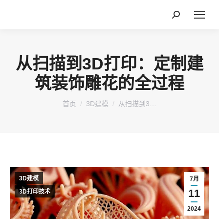
搜
索：
从扫描到3D打印：定制建
筑装饰雕花的全过程
您在这里：
首页
3D建模
从扫描到3…
3D建模
7月
11
3D打印技术
2024