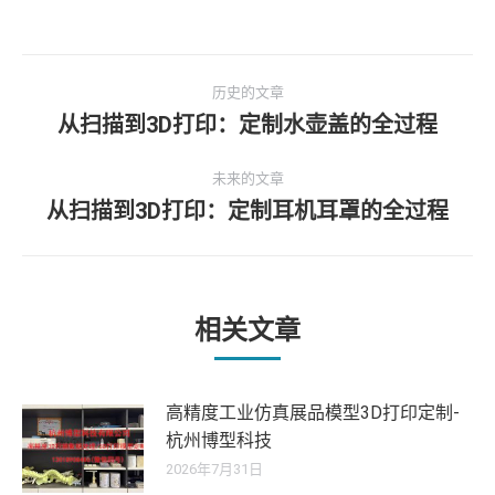
文
历史的文章
章
从扫描到3D打印：定制水壶盖的全过程
历
史
导
未来的文章
的
从扫描到3D打印：定制耳机耳罩的全过程
文
未
航
章：
来
的
文
章：
相关文章
高精度工业仿真展品模型3D打印定制-
杭州博型科技
2026年7月31日