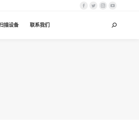
Facebook
Twitter
Instagram
YouTube
页
页
页
页
D扫描设备
联系我们
在
在
在
在
搜
新
新
新
新
索：
窗
窗
窗
窗
口
口
口
口
中
中
中
中
打
打
打
打
开
开
开
开