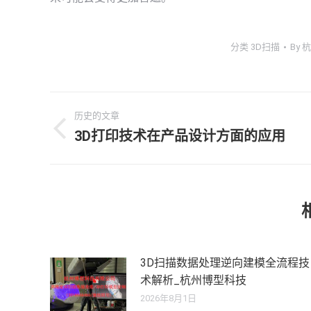
分类
3D扫描
By
杭
文
历史的文章
章
3D打印技术在产品设计方面的应用
历
史
导
的
文
航
章：
3D扫描数据处理逆向建模全流程技
术解析_杭州博型科技
2026年8月1日