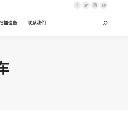
Facebook
Twitter
Instagram
YouTube
页
页
页
页
D扫描设备
联系我们
在
在
在
在
搜
新
新
新
新
索：
窗
窗
窗
窗
口
口
口
口
中
中
中
中
打
打
打
打
车
开
开
开
开