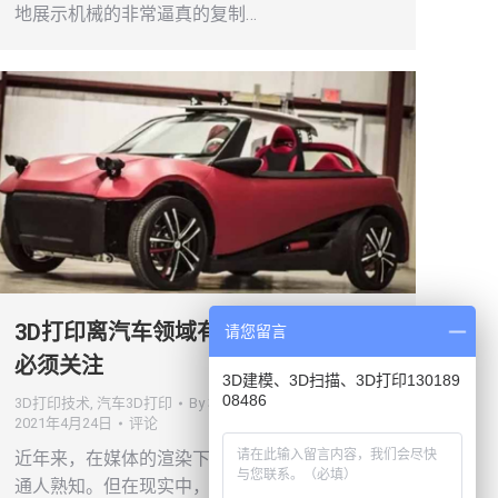
地展示机械的非常逼真的复制…
3D打印离汽车领域有多远，两个关键
请您留言
必须关注
3D建模、3D扫描、3D打印130189
08486
3D打印技术
,
汽车3D打印
By
杭州博型3D打印
2021年4月24日
评论
近年来，在媒体的渲染下，3D打印的被更多普
通人熟知。但在现实中，3D打印在工业界仅仅