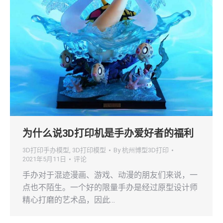
为什么说3D打印机是手办爱好者的福利
3D打印手办模型
,
3D打印模型
By
杭州博型3D打印
2021年5月11日
评论
手办对于混迹漫画、游戏、动漫的朋友们来说，一
点也不陌生。一个好的限量手办是经过原型设计师
精心打磨的艺术品，因此…