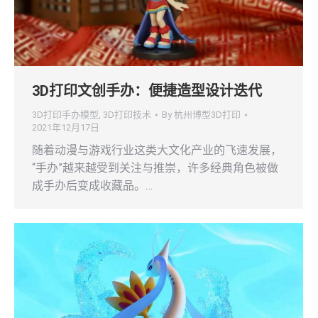
3D打印文创手办：便捷造型设计迭代
3D打印手办模型
,
3D打印技术
By
杭州博型3D打印
2021年12月17日
随着动漫与游戏行业这类大文化产业的飞速发展，
“手办”越来越受到关注与推崇，许多经典角色被做
成手办后变成收藏品。…