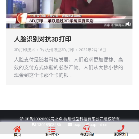
人脸识别对抗3D打印
3D打印技术
By
杭州博型3D打印
2022年2月16日
人脸支付是随着科技发展，人们追求更加便捷、高
效的支付方式体验的必然产物。人们从大钞小钞的
现金到这个卡那个卡的银…
浙ICP备20028502号-2
© 杭州博型科技有限公司版权所有
13018908486
bxprint@bxprint.cn