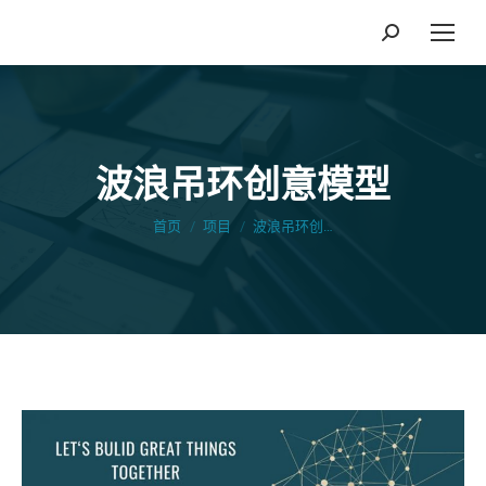
搜
索：
波浪吊环创意模型
您在这里：
首页
项目
波浪吊环创…