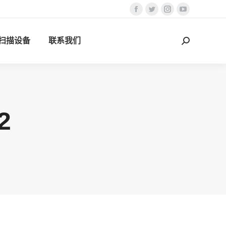
Facebook
Twitter
Instagram
YouTube
页
页
页
页
D扫描设备
联系我们
在
在
在
在
搜
新
新
新
新
索：
窗
窗
窗
窗
口
口
口
口
中
中
中
中
打
打
打
打
2
开
开
开
开