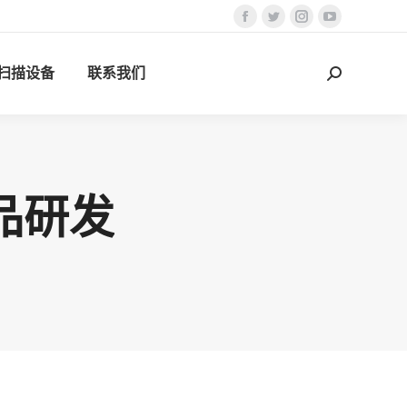
Facebook
Twitter
Instagram
YouTube
页
页
页
页
D扫描设备
联系我们
在
在
在
在
搜
新
新
新
新
索：
窗
窗
窗
窗
口
口
口
口
中
中
中
中
打
打
打
打
品研发
开
开
开
开