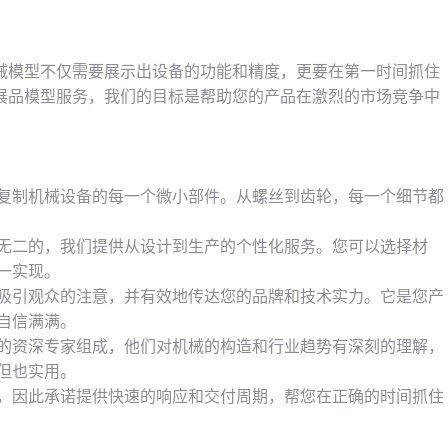
械模型不仅需要展示出设备的功能和精度，更要在第一时间抓住
展品模型服务，我们的目标是帮助您的产品在激烈的市场竞争中
复制机械设备的每一个微小部件。从螺丝到齿轮，每一个细节都
无二的，我们提供从设计到生产的个性化服务。您可以选择材
一实现。
吸引观众的注意，并有效地传达您的品牌和技术实力。它是您产
自信满满。
的资深专家组成，他们对机械的构造和行业趋势有深刻的理解，
但也实用。
，因此承诺提供快速的响应和交付周期，帮您在正确的时间抓住