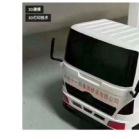
3D建模
3D打印技术