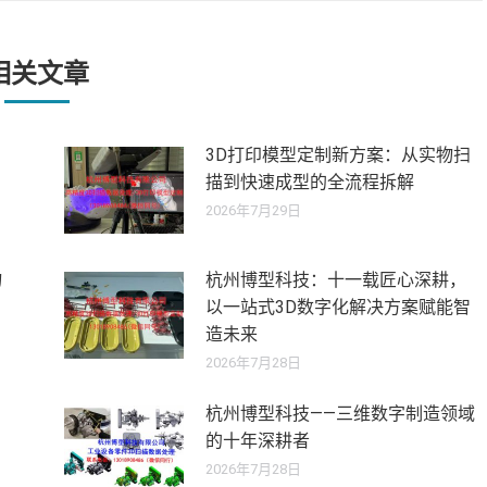
的
文
章：
相关文章
3D打印模型定制新方案：从实物扫
描到快速成型的全流程拆解
2026年7月29日
物
杭州博型科技：十一载匠心深耕，
以一站式3D数字化解决方案赋能智
造未来
2026年7月28日
杭州博型科技——三维数字制造领域
的十年深耕者
2026年7月28日